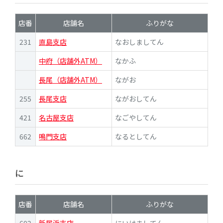
店番
店舗名
ふりがな
231
直島支店
なおしましてん
中府（店舗外ATM）
なかふ
長尾（店舗外ATM）
ながお
255
長尾支店
ながおしてん
421
名古屋支店
なごやしてん
662
鳴門支店
なるとしてん
に
店番
店舗名
ふりがな