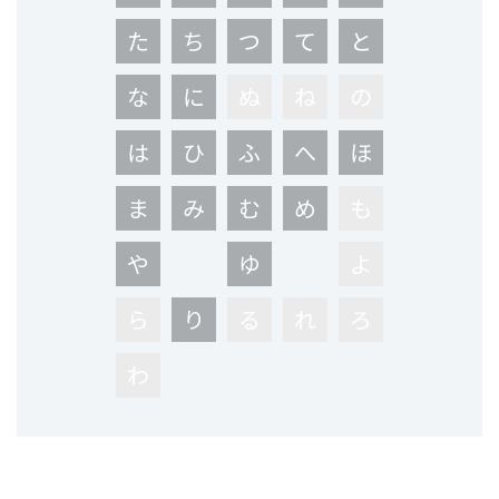
た
ち
つ
て
と
な
に
ぬ
ね
の
は
ひ
ふ
へ
ほ
ま
み
む
め
も
や
ゆ
よ
ら
り
る
れ
ろ
わ