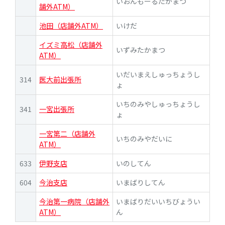
いおんもーるたかまつ
舗外ATM）
池田（店舗外ATM）
いけだ
イズミ高松（店舗外
いずみたかまつ
ATM）
いだいまえしゅっちょうし
314
医大前出張所
ょ
いちのみやしゅっちょうし
341
一宮出張所
ょ
一宮第二（店舗外
いちのみやだいに
ATM）
633
伊野支店
いのしてん
604
今治支店
いまばりしてん
今治第一病院（店舗外
いまばりだいいちびょうい
ATM）
ん