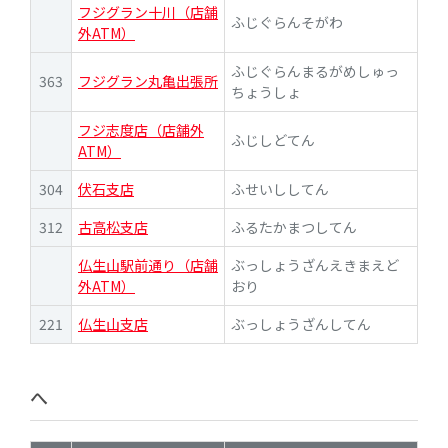
フジグラン十川（店舗
ふじぐらんそがわ
外ATM）
ふじぐらんまるがめしゅっ
363
フジグラン丸亀出張所
ちょうしょ
フジ志度店（店舗外
ふじしどてん
ATM）
304
伏石支店
ふせいししてん
312
古高松支店
ふるたかまつしてん
仏生山駅前通り（店舗
ぶっしょうざんえきまえど
外ATM）
おり
221
仏生山支店
ぶっしょうざんしてん
へ