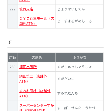
272
城西支店
じょうせいしてん
ＸＹＺ丸亀モール（店
じーずまるがめもーる
舗外ATM）
す
店番
店舗名
ふりがな
280
須田出張所
すだしゅっちょうしょ
須田第二（店舗外
すだだいに
ATM）
すみれ団地（店舗外
すみれだんち
ATM）
スーパーセンター宇多
すーぱーせんたーうたづ
津（店舗外ATM）