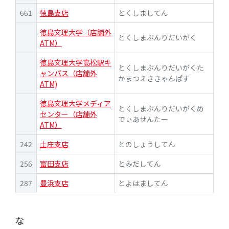
661
徳島支店
とくしましてん
徳島文理大学（店舗外
とくしまぶんりだいがく
ATM）
徳島文理大学高松駅キ
とくしまぶんりだいがくた
ャンパス（店舗外
かまつえききゃんぱす
ATM)
徳島文理大学メディア
とくしまぶんりだいがくめ
センター（店舗外
でぃあせんたー
ATM）
242
土庄支店
とのしょうしてん
256
富田支店
とみだしてん
287
豊浜支店
とよはましてん
な