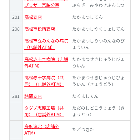
プラザ 宮脇分室
ぷらざ みやわきぶんしつ
201
高松支店
たかまつしてん
208
高松市役所支店
たかまつしやくしょしてん
高松市立みんなの病院
たかまつしりつみんなのび
（店舗外ATM）
ょういん
高松赤十字病院（店舗
たかまつせきじゅうじびょ
外ATM）
ういん
高松赤十字病院（共
たかまつせきじゅうじびょ
同）（店舗外ATM）
ういん（きょうどう）
281
詫間支店
たくましてん
タダノ志度工場（共
ただのしどこうじょう（き
同）（店舗外ATM）
ょうどう）
多度津北（店舗外
たどつきた
ATM）