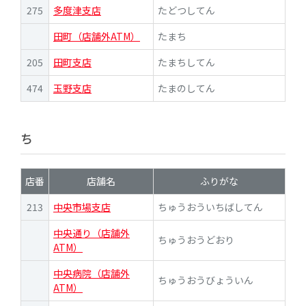
275
多度津支店
たどつしてん
田町（店舗外ATM）
たまち
205
田町支店
たまちしてん
474
玉野支店
たまのしてん
ち
店番
店舗名
ふりがな
213
中央市場支店
ちゅうおういちばしてん
中央通り（店舗外
ちゅうおうどおり
ATM）
中央病院（店舗外
ちゅうおうびょういん
ATM）