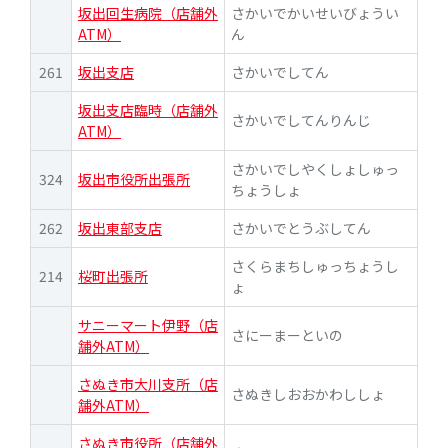
坂出回生病院（店舗外
さかいでかいせいびょうい
ATM）
ん
261
坂出支店
さかいでしてん
坂出支店臨時（店舗外
さかいでしてんりんじ
ATM）
さかいでしやくしょしゅっ
324
坂出市役所出張所
ちょうしょ
262
坂出東部支店
さかいでとうぶしてん
さくらまちしゅっちょうし
214
桜町出張所
ょ
サニーマート伊野（店
さにーまーといの
舗外ATM）
さぬき市大川支所（店
さぬきしおおかわししょ
舗外ATM）
さぬき市役所（店舗外