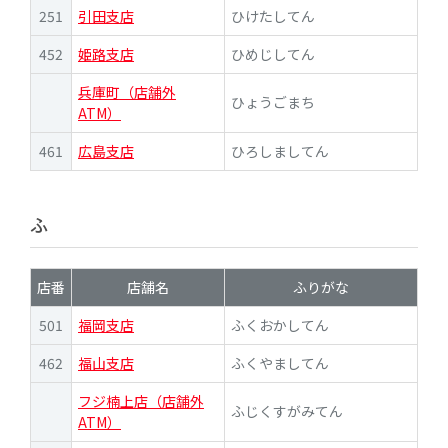
251
引田支店
ひけたしてん
452
姫路支店
ひめじしてん
兵庫町（店舗外
ひょうごまち
ATM）
461
広島支店
ひろしましてん
ふ
店番
店舗名
ふりがな
501
福岡支店
ふくおかしてん
462
福山支店
ふくやましてん
フジ楠上店（店舗外
ふじくすがみてん
ATM）