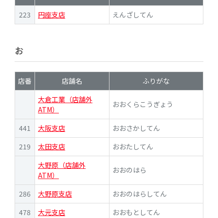
223
円座支店
えんざしてん
お
店番
店舗名
ふりがな
大倉工業（店舗外
おおくらこうぎょう
ATM）
441
大阪支店
おおさかしてん
219
太田支店
おおたしてん
大野原（店舗外
おおのはら
ATM）
286
大野原支店
おおのはらしてん
478
大元支店
おおもとしてん