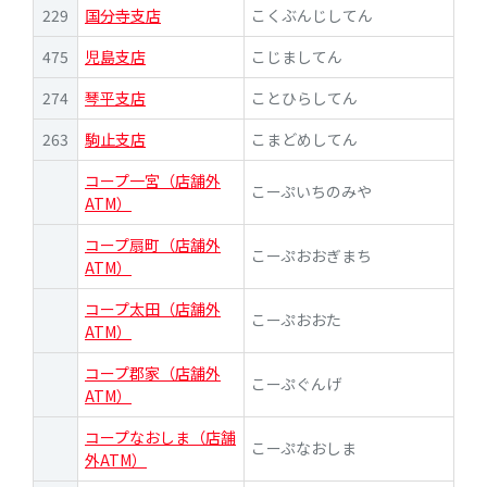
229
国分寺支店
こくぶんじしてん
475
児島支店
こじましてん
274
琴平支店
ことひらしてん
263
駒止支店
こまどめしてん
コープ一宮（店舗外
こーぷいちのみや
ATM）
コープ扇町（店舗外
こーぷおおぎまち
ATM）
コープ太田（店舗外
こーぷおおた
ATM）
コープ郡家（店舗外
こーぷぐんげ
ATM）
コープなおしま（店舗
こーぷなおしま
外ATM）