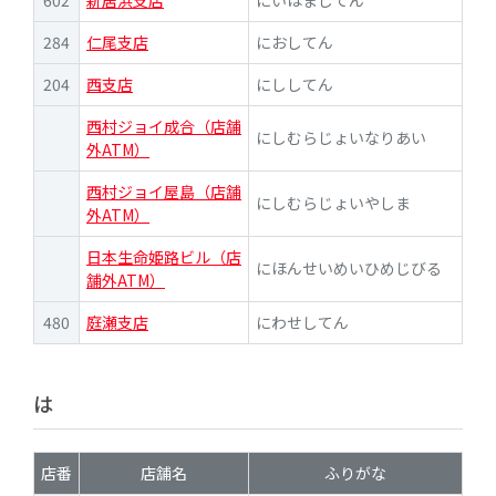
602
新居浜支店
にいはましてん
284
仁尾支店
におしてん
204
西支店
にししてん
西村ジョイ成合（店舗
にしむらじょいなりあい
外ATM）
西村ジョイ屋島（店舗
にしむらじょいやしま
外ATM）
日本生命姫路ビル（店
にほんせいめいひめじびる
舗外ATM）
480
庭瀬支店
にわせしてん
は
店番
店舗名
ふりがな