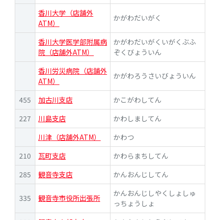
香川大学（店舗外
かがわだいがく
ATM）
香川大学医学部附属病
かがわだいがくいがくぶふ
院（店舗外ATM）
ぞくびょういん
香川労災病院（店舗外
かがわろうさいびょういん
ATM）
455
加古川支店
かこがわしてん
227
川島支店
かわしましてん
川津（店舗外ATM）
かわつ
210
瓦町支店
かわらまちしてん
285
観音寺支店
かんおんじしてん
かんおんじしやくしょしゅ
335
観音寺市役所出張所
っちょうしょ