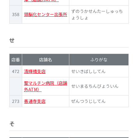
ずのうかせんたーしゅっち
358
頭脳化センター出張所
ょうしょ
せ
店番
店舗名
ふりがな
472
清輝橋支店
せいきばししてん
聖マルチン病院（店舗
せいまるちんびょういん
外ATM）
273
善通寺支店
ぜんつうじしてん
そ